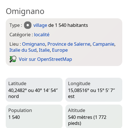
Omignano
Type :
village
de 1 540 habitants
Catégorie :
localité
Lieu :
Omignano
,
Province de Salerne
,
Campanie
,
Italie du Sud
,
Italie
,
Europe
Voir sur Open­Street­Map
Latitude
Longitude
40,2482° ou 40° 14′ 54″
15,08516° ou 15° 5′ 7″
nord
est
Population
Altitude
1 540
540 mètres (1 772
pieds)