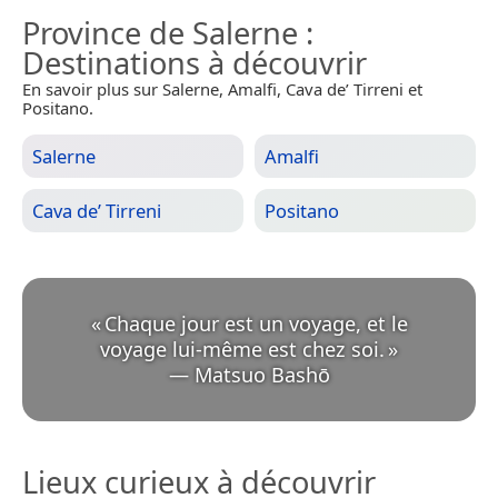
Province de Salerne
:
Destinations à découvrir
En savoir plus sur Salerne, Amalfi, Cava de’ Tirreni et
Positano.
Salerne
Amalfi
Cava de’ Tirreni
Positano
«
Chaque jour est un voyage, et le
voyage lui-même est chez soi.
»
—
Matsuo Bashō
Lieux curieux à découvrir