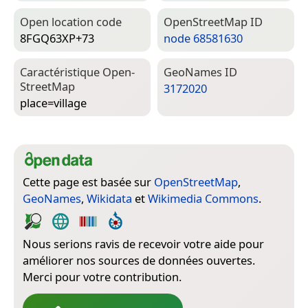
Open location code
Open­Street­Map ID
8FGQ63XP+73
node 68581630
Caractéristique Open­
Geo­Names ID
Street­Map
3172020
place=­village
Cette page est basée sur
OpenStreetMap
,
GeoNames
,
Wikidata
et
Wikimedia Commons
.
Nous serions ravis de recevoir votre aide pour
améliorer nos sources de données ouvertes.
Merci pour votre contribution.