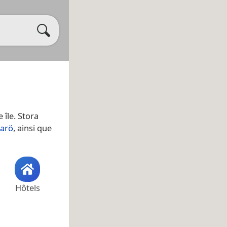
e île. Stora
arö
, ainsi que
Hôtels