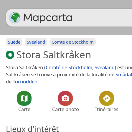
Suède
Svealand
Comté de Stockholm
Stora Saltkråken
Stora Saltkråken (
Comté de Stockholm
,
Svealand
) est un
Saltkråken se trouve à proximité de la localité de
Smådal
de
Törnudden
.
Carte
Carte photo
Itinéraires
Lieux d’intérêt