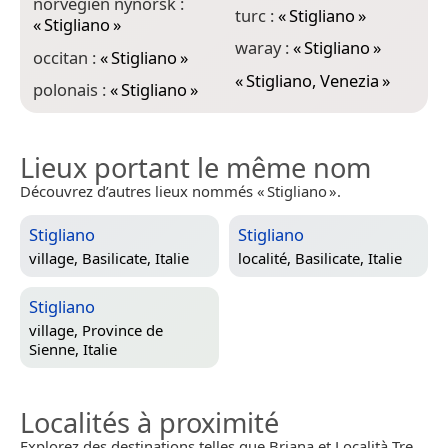
norvégien nynorsk :
turc :
«
Stigliano
»
«
Stigliano
»
waray :
«
Stigliano
»
occitan :
«
Stigliano
»
«
Stigliano, Venezia
»
polonais :
«
Stigliano
»
Lieux portant le même nom
Découvrez d’autres lieux nommés « Stigliano ».
Stigliano
Stigliano
village,
Basilicate, Italie
localité,
Basilicate, Italie
Stigliano
village,
Province de
Sienne, Italie
Localités à proximité
Explorez des destinations telles que Briana et Località Tre