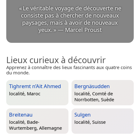
«
Le véritable voyage de découverte ne
consiste pas à chercher de nouveaux
paysages, mais à avoir de nouveaux
yeux.
»
—
Marcel Proust
Lieux curieux à découvrir
Apprenez à connaître des lieux fascinants aux quatre coins
du monde.
Tighremt n’Ait Ahmed
Bergnäsudden
localité,
Maroc
localité,
Comté de
Norrbotten, Suède
Breitenau
Sulgen
localité,
Bade-
localité,
Suisse
Wurtemberg, Allemagne