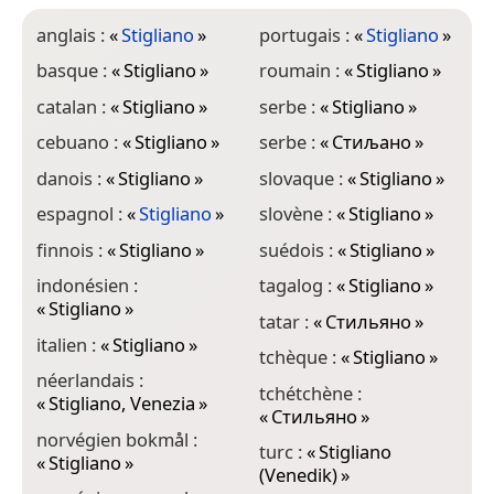
anglais :
«
Stigliano
»
portugais :
«
Stigliano
»
basque :
«
Stigliano
»
roumain :
«
Stigliano
»
catalan :
«
Stigliano
»
serbe :
«
Stigliano
»
cebuano :
«
Stigliano
»
serbe :
«
Стиљано
»
danois :
«
Stigliano
»
slovaque :
«
Stigliano
»
espagnol :
«
Stigliano
»
slovène :
«
Stigliano
»
finnois :
«
Stigliano
»
suédois :
«
Stigliano
»
indonésien :
tagalog :
«
Stigliano
»
«
Stigliano
»
tatar :
«
Стильяно
»
italien :
«
Stigliano
»
tchèque :
«
Stigliano
»
néerlandais :
tchétchène :
«
Stigliano, Venezia
»
«
Стильяно
»
norvégien bokmål :
turc :
«
Stigliano
«
Stigliano
»
(Venedik)
»