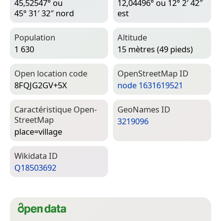
45,52547° ou
12,04496° ou 12° 2′ 42″
45° 31′ 32″ nord
est
Population
Altitude
1 630
15 mètres (49 pieds)
Open location code
Open­Street­Map ID
8FQJG2GV+5X
node 1631619521
Caractéristique Open­
Geo­Names ID
Street­Map
3219096
place=­village
Wiki­data ID
Q18503692