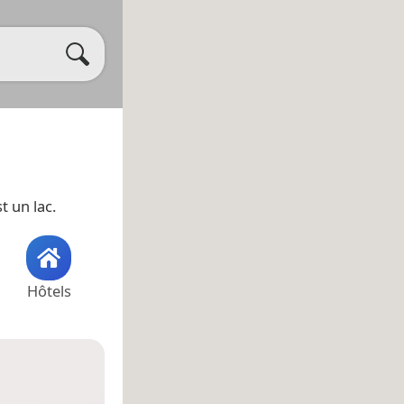
st un lac.
Hôtels