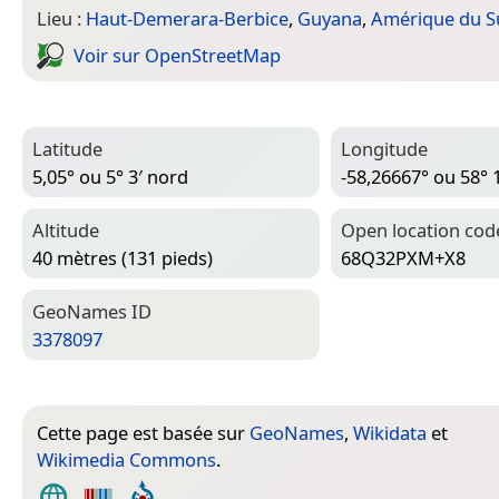
Lieu :
Haut-Demerara-Berbice
,
Guyana
,
Amérique du S
Voir sur Open­Street­Map
Latitude
Longitude
5,05° ou 5° 3′ nord
-58,26667° ou 58° 
Altitude
Open location cod
40 mètres (131 pieds)
68Q32PXM+X8
Geo­Names ID
3378097
Cette page est basée sur
GeoNames
,
Wikidata
et
Wikimedia Commons
.