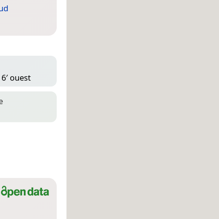
ud
16′ ouest
e