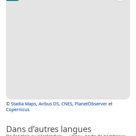
©
Stadia Maps
,
Airbus DS
,
CNES
,
PlanetObserver
et
Copernicus
Dans d’autres langues
De l’anglais au néerlandais — « Kaw » porte de nombreux