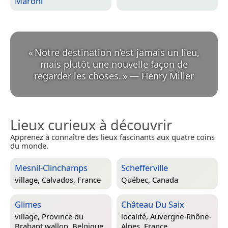
Maroni
«
Notre destination n’est jamais un lieu,
mais plutôt une nouvelle façon de
regarder les choses.
»
—
Henry Miller
Lieux curieux à découvrir
Apprenez à connaître des lieux fascinants aux quatre coins
du monde.
Mesnil-Clinchamps
Schefferville
village,
Calvados, France
Québec, Canada
Glimes
Château Du Saix
village,
Province du
localité,
Auvergne-Rhône-
Brabant wallon, Belgique
Alpes, France