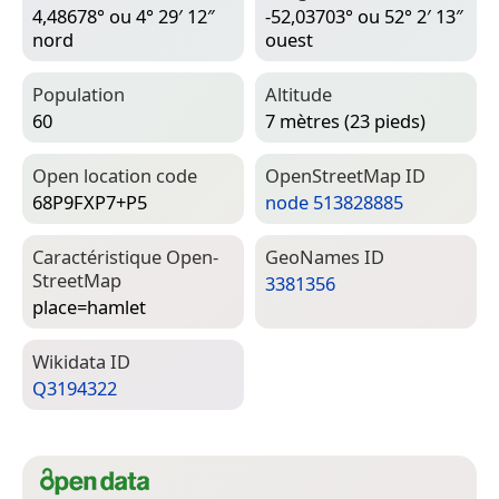
4,48678° ou 4° 29′ 12″
-52,03703° ou 52° 2′ 13″
nord
ouest
Population
Altitude
60
7 mètres (23 pieds)
Open location code
Open­Street­Map ID
68P9FXP7+P5
node 513828885
Caractéristique Open­
Geo­Names ID
Street­Map
3381356
place=­hamlet
Wiki­data ID
Q3194322