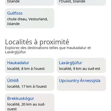
Islande
l’Ouest, Islande
Gullfoss
chute d’eau,
Vesturland,
Islande
Localités à proximité
Explorez des destinations telles que Haukadalur et
Laxárgljúfur.
Haukadalur
Laxárgljúfur
localité, 8 km à l’ouest
localité, 9 km au sud-est
Úthlíð
Upcountry Árnessýsla
localité, 17 km à l’ouest
Brekkuskógur
localité, 20 km au sud-
ouest