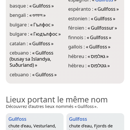
basque :
«
Gullfoss
»
espéranto :
«
Gullfoss
»
l
bengali :
«
গুলফস
»
estonien :
«
Gullfoss
»
l
bulgare :
«
Гълфос
»
«
féroïen :
«
Gullfossur
»
bulgare :
«
Гюдълфос
»
m
finnois :
«
Gullfoss
»
«
catalan :
«
Gullfoss
»
gallois :
«
Gullfoss
»
n
cebuano :
«
Gullfoss
hébreu :
«
גאלפוס
»
«
(busay sa Islandya,
Suðurland)
»
hébreu :
«
גוטלפוס
»
n
«
cebuano :
«
Gullfoss
»
Lieux portant le même nom
Découvrez d’autres lieux nommés « Gullfoss ».
Gullfoss
Gullfoss
chute d’eau,
Vesturland,
chute d’eau,
Fjords de