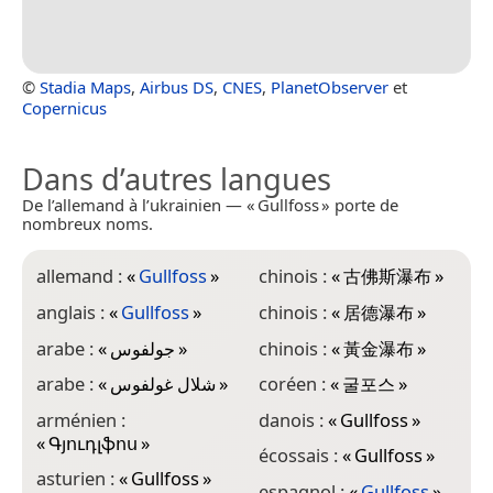
©
Stadia Maps
,
Airbus DS
,
CNES
,
PlanetObserver
et
Copernicus
Dans d’autres langues
De l’allemand à l’ukrainien — « Gullfoss » porte de
nombreux noms.
allemand :
«
Gullfoss
»
chinois :
«
古佛斯瀑布
»
h
v
anglais :
«
Gullfoss
»
chinois :
«
居德瀑布
»
h
arabe :
«
جولفوس
»
chinois :
«
黃金瀑布
»
i
arabe :
«
شلال غولفوس
»
coréen :
«
굴포스
»
i
arménien :
danois :
«
Gullfoss
»
«
Գյուդլֆոս
»
i
écossais :
«
Gullfoss
»
asturien :
«
Gullfoss
»
j
espagnol :
«
Gullfoss
»