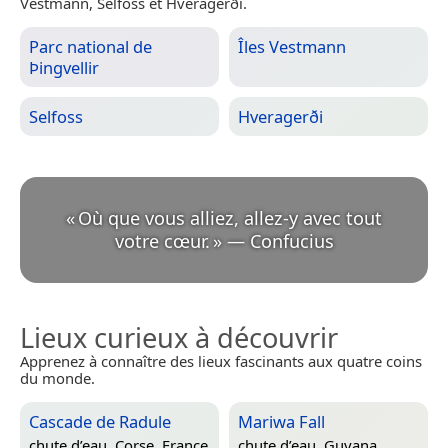
Vestmann, Selfoss et Hveragerði.
Parc national de
Îles Vestmann
Þingvellir
Selfoss
Hveragerði
«
Où que vous alliez, allez-y avec tout
votre cœur.
»
—
Confucius
Lieux curieux à découvrir
Apprenez à connaître des lieux fascinants aux quatre coins
du monde.
Cascade de Radule
Mariwa Fall
chute d’eau,
Corse, France
chute d’eau,
Guyana