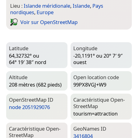
Lieu :
Islande méridionale
,
Islande
,
Pays
nordiques
,
Europe
Voir sur Open­Street­Map
Latitude
Longitude
64,32732° ou
-20,1191° ou 20° 7′ 9″
64° 19′ 38″ nord
ouest
Altitude
Open location code
208 mètres (682 pieds)
99PX8VGJ+W9
Open­Street­Map ID
Caractéristique Open­
Street­Map
node 2051929076
tourism=­attraction
Caractéristique Open­
Geo­Names ID
Street­Map
3416804