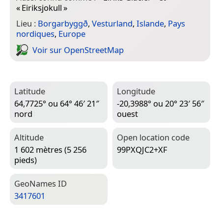
«
Eiriksjokull
»
Lieu :
Borgarbyggð
,
Vesturland
,
Islande
,
Pays
nordiques
,
Europe
Voir sur Open­Street­Map
Latitude
Longitude
64,7725° ou 64° 46′ 21″
-20,3988° ou 20° 23′ 56″
nord
ouest
Altitude
Open location code
1 602 mètres (5 256
99PXQJC2+XF
pieds)
Geo­Names ID
3417601