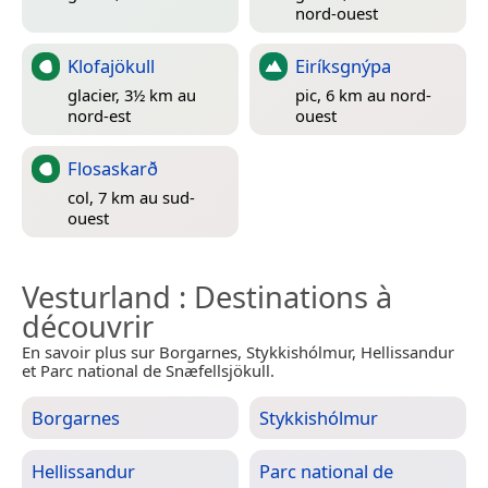
nord-ouest
Klofajökull
Eiríksgnýpa
glacier, 3½ km au
pic, 6 km au nord-
nord-est
ouest
Flosaskarð
col, 7 km au sud-
ouest
Vesturland
: Destinations à
découvrir
En savoir plus sur Borgarnes, Stykkishólmur, Hellissandur
et Parc national de Snæfellsjökull.
Borgarnes
Stykkishólmur
Hellissandur
Parc national de