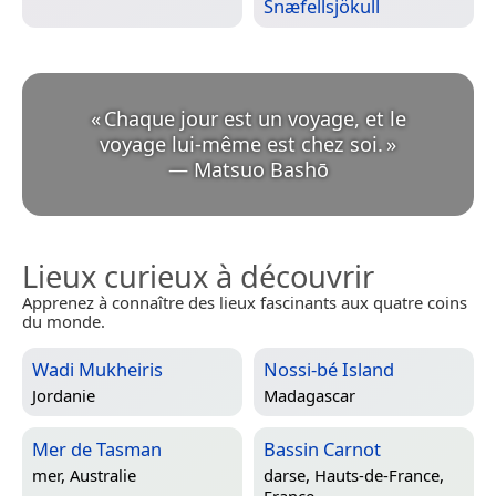
Snæfellsjökull
«
Chaque jour est un voyage, et le
voyage lui-même est chez soi.
»
—
Matsuo Bashō
Lieux curieux à découvrir
Apprenez à connaître des lieux fascinants aux quatre coins
du monde.
Wadi Mukheiris
Nossi-bé Island
Jordanie
Madagascar
Mer de Tasman
Bassin Carnot
mer,
Australie
darse,
Hauts-de-France,
France