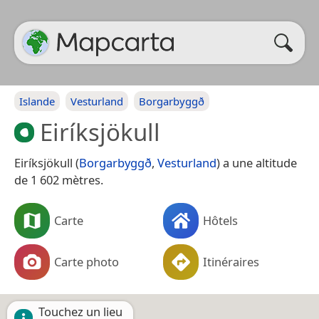
Islande
Vesturland
Borgarbyggð
Eiríksjökull
Eiríksjökull (
Borgarbyggð
,
Vesturland
) a une altitude
de 1 602 mètres.
Carte
Hôtels
Carte photo
Itinéraires
Touchez un lieu