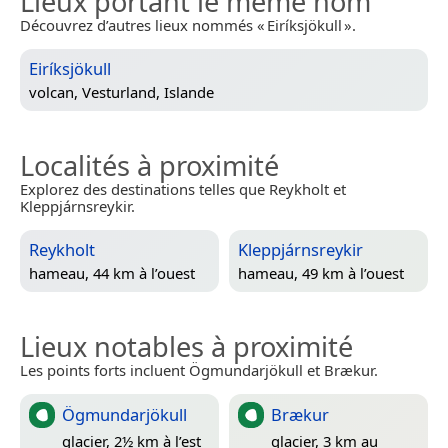
Lieux portant le même nom
Découvrez d’autres lieux nommés « Eiríksjökull ».
Eiríksjökull
volcan,
Vesturland, Islande
Localités à proximité
Explorez des destinations telles que Reykholt et
Kleppjárnsreykir.
Reykholt
Kleppjárnsreykir
hameau, 44 km à l’ouest
hameau, 49 km à l’ouest
Lieux notables à proximité
Les points forts incluent Ögmundarjökull et Brækur.
Ögmundarjökull
Brækur
glacier, 2½ km à l’est
glacier, 3 km au