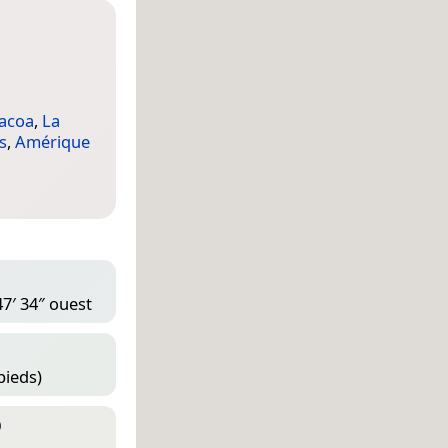
bacoa
,
La
s
,
Amérique
47′ 34″ ouest
pieds)
D