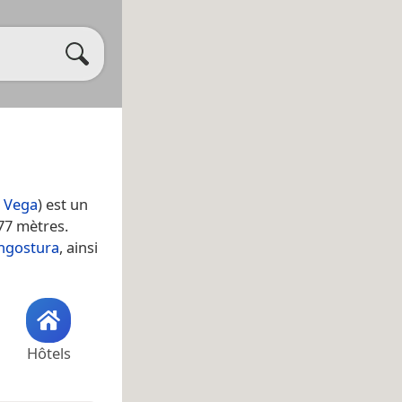
 Vega
) est un
877 mètres.
Angostura
, ainsi
Hôtels