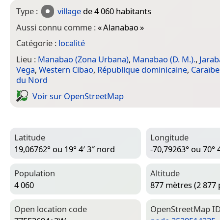
Type :
village
de 4 060 habitants
Aussi connu comme :
«
Alanabao
»
Catégorie :
localité
Lieu :
Manabao (Zona Urbana)
,
Manabao (D. M.).
,
Jara
Vega
,
Western Cibao
,
République dominicaine
,
Caraïbe
du Nord
Voir sur Open­Street­Map
Latitude
Longitude
19,06762° ou 19° 4′ 3″ nord
-70,79263° ou 70° 
Population
Altitude
4 060
877 mètres (2 877 
Open location code
Open­Street­Map I