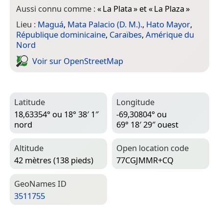
Aussi connu comme :
«
La Plata
» et «
La Plaza
»
Lieu :
Maguá
,
Mata Palacio (D. M.).
,
Hato Mayor
,
République dominicaine
,
Caraïbes
,
Amérique du
Nord
Voir sur Open­Street­Map
Latitude
Longitude
18,63354° ou 18° 38′ 1″
-69,30804° ou
nord
69° 18′ 29″ ouest
Altitude
Open location code
42 mètres (138 pieds)
77CGJMMR+CQ
Geo­Names ID
3511755