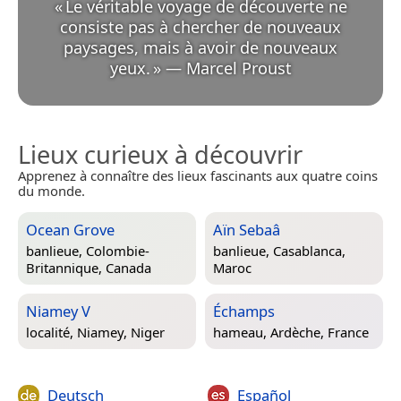
«
Le véritable voyage de découverte ne
consiste pas à chercher de nouveaux
paysages, mais à avoir de nouveaux
yeux.
»
—
Marcel Proust
Lieux curieux à découvrir
Apprenez à connaître des lieux fascinants aux quatre coins
du monde.
Ocean Grove
Aïn Sebaâ
banlieue,
Colombie-
banlieue,
Casablanca,
Britannique, Canada
Maroc
Niamey V
Échamps
localité,
Niamey, Niger
hameau,
Ardèche, France
Deutsch
Español