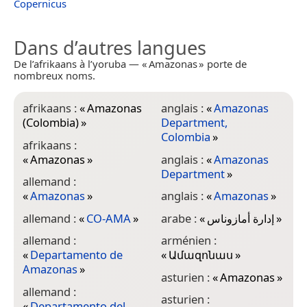
Copernicus
Dans d’autres langues
De l’afrikaans à l’yoruba — « Amazonas » porte de
nombreux noms.
afrikaans :
«
Amazonas
anglais :
«
Amazonas
b
(Colombia)
»
Department,
b
Colombia
»
afrikaans :
(
«
Amazonas
»
anglais :
«
Amazonas
b
Department
»
allemand :
«
«
Amazonas
»
anglais :
«
Amazonas
»
b
allemand :
«
CO-AMA
»
arabe :
«
إدارة أمازوناس
»
b
allemand :
arménien :
c
«
Departamento de
«
Ամազոնաս
»
Amazonas
»
c
asturien :
«
Amazonas
»
d
allemand :
asturien :
«
Departamento del