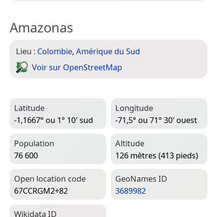
Amazonas
Lieu :
Colombie
,
Amérique du Sud
Voir sur Open­Street­Map
Latitude
Longitude
-1,1667° ou 1° 10′ sud
-71,5° ou 71° 30′ ouest
Population
Altitude
76 600
126 mètres (413 pieds)
Open location code
Geo­Names ID
67CCRGM2+82
3689982
Wiki­data ID