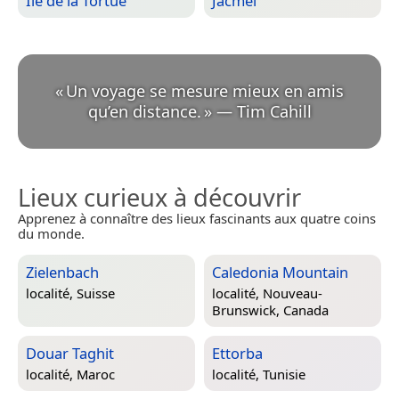
Île de la Tortue
Jacmel
«
Un voyage se mesure mieux en amis
qu’en distance.
»
—
Tim Cahill
Lieux curieux à découvrir
Apprenez à connaître des lieux fascinants aux quatre coins
du monde.
Zielenbach
Caledonia Mountain
localité,
Suisse
localité,
Nouveau-
Brunswick, Canada
Douar Taghit
Ettorba
localité,
Maroc
localité,
Tunisie