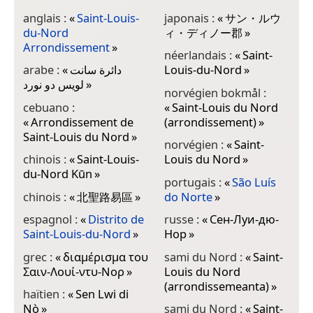
anglais :
«
Saint-Louis-
japonais :
«
サン・ルウ
du-Nord
ィ・ディノー郡
»
Arrondissement
»
néerlandais :
«
Saint-
arabe :
«
دائرة سانت
Louis-du-Nord
»
لويس دو نورد
»
norvégien bokmål :
cebuano :
«
Saint-Louis du Nord
«
Arrondissement de
(arrondissement)
»
Saint-Louis du Nord
»
norvégien :
«
Saint-
chinois :
«
Saint-Louis-
Louis du Nord
»
du-Nord Kūn
»
portugais :
«
São Luís
chinois :
«
北聖路易區
»
do Norte
»
espagnol :
«
Distrito de
russe :
«
Сен-Луи-дю-
Saint-Louis-du-Nord
»
Нор
»
grec :
«
διαμέρισμα του
sami du Nord :
«
Saint-
Σαιν-Λουί-ντυ-Νορ
»
Louis du Nord
(arrondissemeanta)
»
haïtien :
«
Sen Lwi di
Nò
»
sami du Nord :
«
Saint-