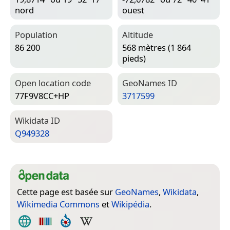
nord
ouest
Population
Altitude
86 200
568 mètres (1 864
pieds)
Open location code
Geo­Names ID
77F9V8CC+HP
3717599
Wiki­data ID
Q949328
Cette page est basée sur
GeoNames
,
Wikidata
,
Wikimedia Commons
et
Wikipédia
.