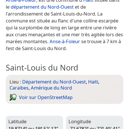
le
département du Nord-Ouest
et de
l'arrondissement de Saint-Louis-du-Nord. La
commune est située au flanc d'une colline escarpée
qui la surplombe de long en large entre une rivière
aux crues menaçantes et une mer très agitée lors des
marées montantes.
Anse-à-Foleur
se trouve à 7 km à
l’est de Saint-Louis du Nord.
Saint-Louis du Nord
Lieu :
Département du Nord-Ouest
,
Haïti
,
Caraïbes
,
Amérique du Nord
Voir sur Open­Street­Map
Latitude
Longitude
19,8714° ou 19° 52′ 17″
-72,6782° ou 72° 40′ 41″