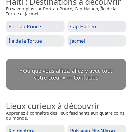
Haïti
: Destinations à découvrir
En savoir plus sur Port-au-Prince, Cap-Haïtien, Île de la
Tortue et Jacmel.
Port-au-Prince
Cap-Haïtien
Île de la Tortue
Jacmel
«
Où que vous alliez, allez-y avec tout
votre cœur.
»
—
Confucius
Lieux curieux à découvrir
Apprenez à connaître des lieux fascinants aux quatre coins
du monde.
Río de Adra
Ruisseau Élie-Néron