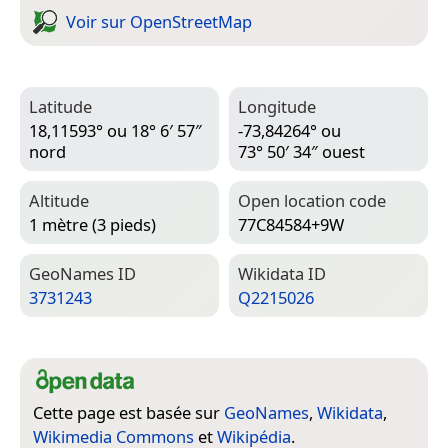
Voir sur Open­Street­Map
Latitude
Longitude
18,11593° ou 18° 6′ 57″
-73,84264° ou
nord
73° 50′ 34″ ouest
Altitude
Open location code
1 mètre (3 pieds)
77C84584+9W
Geo­Names ID
Wiki­data ID
3731243
Q2215026
Cette page est basée sur
GeoNames
,
Wikidata
,
Wikimedia Commons
et
Wikipédia
.