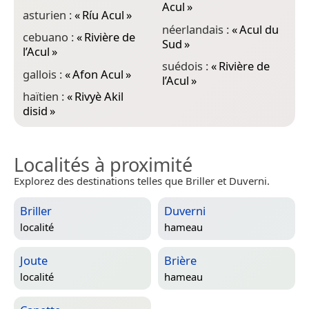
Acul
»
asturien :
«
Ríu Acul
»
néerlandais :
«
Acul du
cebuano :
«
Rivière de
Sud
»
l’Acul
»
suédois :
«
Rivière de
gallois :
«
Afon Acul
»
l’Acul
»
haïtien :
«
Rivyè Akil
disid
»
Localités à proximité
Explorez des destinations telles que Briller et Duverni.
Briller
Duverni
localité
hameau
Joute
Brière
localité
hameau