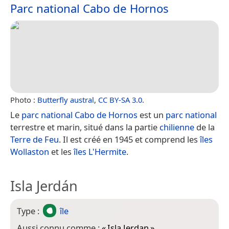
Parc national Cabo de Hornos
Photo :
Butterfly austral
,
CC BY-SA 3.0
.
Le
parc national Cabo de Hornos
est un
parc national
terrestre et marin, situé dans la partie
chilienne
de la
Terre de Feu
. Il est créé en 1945 et comprend les
îles
Wollaston
et les
îles L'Hermite
.
Isla Jerdán
Type :
île
Aussi connu comme :
«
Isla Jerdan
»