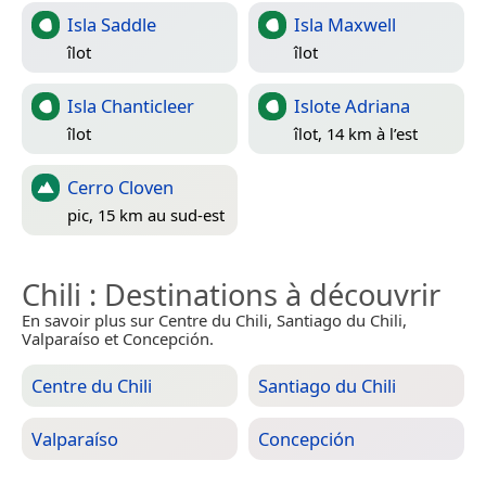
Isla Saddle
Isla Maxwell
îlot
îlot
Isla Chanticleer
Islote Adriana
îlot
îlot, 14 km à l’est
Cerro Cloven
pic, 15 km au sud-est
Chili
: Destinations à découvrir
En savoir plus sur Centre du Chili, Santiago du Chili,
Valparaíso et Concepción.
Centre du Chili
Santiago du Chili
Valparaíso
Concepción