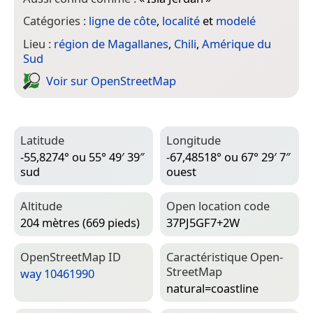
Catégories :
ligne de côte
,
localité
et
modelé
Lieu :
région de Magallanes
,
Chili
,
Amérique du
Sud
Voir sur Open­Street­Map
Latitude
Longitude
-55,8274° ou 55° 49′ 39″
-67,48518° ou 67° 29′ 7″
sud
ouest
Altitude
Open location code
204 mètres (669 pieds)
37PJ5GF7+2W
Open­Street­Map ID
Caractéristique Open­
Street­Map
way 10461990
natural=­coastline