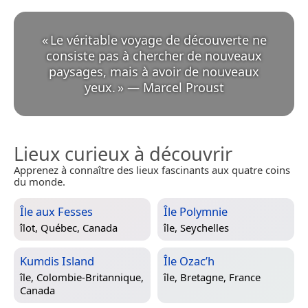
«
Le véritable voyage de découverte ne
consiste pas à chercher de nouveaux
paysages, mais à avoir de nouveaux
yeux.
»
—
Marcel Proust
Lieux curieux à découvrir
Apprenez à connaître des lieux fascinants aux quatre coins
du monde.
Île aux Fesses
Île Polymnie
îlot,
Québec, Canada
île,
Seychelles
Kumdis Island
Île Ozac’h
île,
Colombie-Britannique,
île,
Bretagne, France
Canada