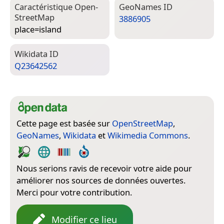
Caractéristique Open­
Geo­Names ID
Street­Map
3886905
place=­island
Wiki­data ID
Q23642562
Cette page est basée sur
OpenStreetMap
,
GeoNames
,
Wikidata
et
Wikimedia Commons
.
Nous serions ravis de recevoir votre aide pour
améliorer nos sources de données ouvertes.
Merci pour votre contribution.
Modifier ce lieu