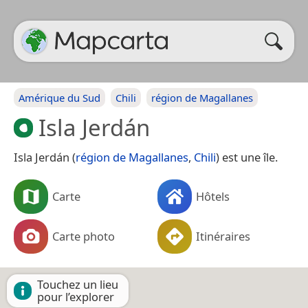
Amérique du Sud
Chili
région de Magallanes
Isla Jerdán
Isla Jerdán (
région de Magallanes
,
Chili
) est une île.
Carte
Hôtels
Carte photo
Itinéraires
Touchez un lieu
pour l’explorer