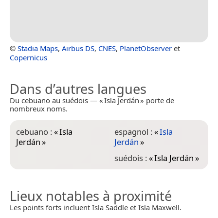
©
Stadia Maps
,
Airbus DS
,
CNES
,
PlanetObserver
et
Copernicus
Dans d’autres langues
Du cebuano au suédois — « Isla Jerdán » porte de
nombreux noms.
cebuano :
«
Isla
espagnol :
«
Isla
Jerdán
»
Jerdán
»
suédois :
«
Isla Jerdán
»
Lieux notables à proximité
Les points forts incluent Isla Saddle et Isla Maxwell.