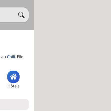
e au
Chili
. Elle
Hôtels