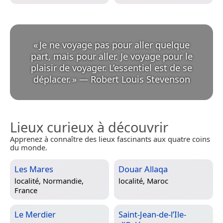
«
Je ne voyage pas pour aller quelque
part, mais pour aller. Je voyage pour le
plaisir de voyager. L’essentiel est de se
déplacer.
»
—
Robert Louis Stevenson
Lieux curieux à découvrir
Apprenez à connaître des lieux fascinants aux quatre coins
du monde.
Les Mares
Douar Allaqa
localité,
Normandie,
localité,
Maroc
France
Le Merdier
Saint-Jean-de-l’Ile-