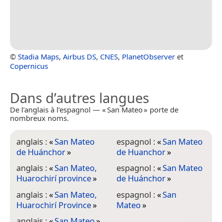
©
Stadia Maps
,
Airbus DS
,
CNES
,
PlanetObserver
et
Copernicus
Dans d’autres langues
De l’anglais à l’espagnol — « San Mateo » porte de
nombreux noms.
anglais :
«
San Mateo
espagnol :
«
San Mateo
de Huánchor
»
de Huanchor
»
anglais :
«
San Mateo,
espagnol :
«
San Mateo
Huarochirí province
»
de Huánchor
»
anglais :
«
San Mateo,
espagnol :
«
San
Huarochirí Province
»
Mateo
»
anglais :
«
San Mateo
»