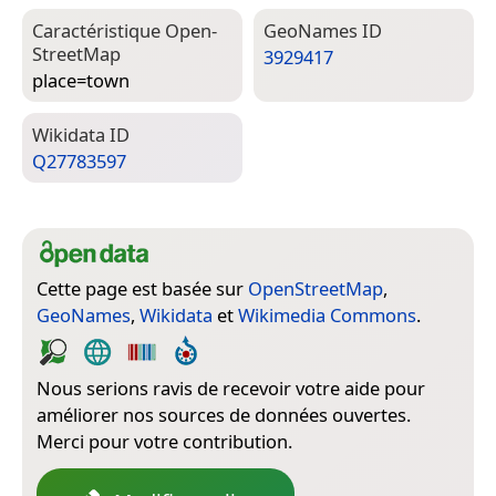
Caractéristique Open­
Geo­Names ID
Street­Map
3929417
place=­town
Wiki­data ID
Q27783597
Cette page est basée sur
OpenStreetMap
,
GeoNames
,
Wikidata
et
Wikimedia Commons
.
Nous serions ravis de recevoir votre aide pour
améliorer nos sources de données ouvertes.
Merci pour votre contribution.