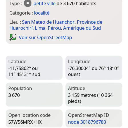
Type :
petite ville
de 3 670 habitants
Catégorie :
localité
Lieu :
San Mateo de Huanchor
,
Province de
Huarochirí
,
Lima
,
Pérou
,
Amérique du Sud
Voir sur Open­Street­Map
Latitude
Longitude
-11,75862° ou
-76,30004° ou 76° 18′ 0″
11° 45′ 31″ sud
ouest
Population
Altitude
3 670
3 159 mètres (10 364
pieds)
Open location code
Open­Street­Map ID
57W56MRX+HX
node 3018796780