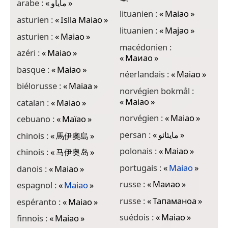
arabe :
«
ماياو
»
lituanien :
«
Maiao
»
asturien :
«
Islla Maiao
»
lituanien :
«
Majao
»
asturien :
«
Maiao
»
macédonien :
azéri :
«
Maiao
»
«
Маиао
»
basque :
«
Maiao
»
néerlandais :
«
Maiao
»
biélorusse :
«
Маіаа
»
norvégien bokmål :
«
Maiao
»
catalan :
«
Maiao
»
norvégien :
«
Maiao
»
cebuano :
«
Maïao
»
persan :
«
مایئائو
»
chinois :
«
馬伊奧島
»
polonais :
«
Maiao
»
chinois :
«
马伊奥岛
»
portugais :
«
Maiao
»
danois :
«
Maiao
»
russe :
«
Маиао
»
espagnol :
«
Maiao
»
russe :
«
Тапаманоа
»
espéranto :
«
Maiao
»
suédois :
«
Maiao
»
finnois :
«
Maiao
»