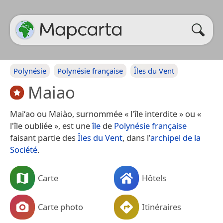
Polynésie
Polynésie française
Îles du Vent
Maiao
Maiʻao ou Maiào, surnommée « l'île interdite » ou «
l'île oubliée », est une
île
de
Polynésie française
faisant partie des
Îles du Vent
, dans l’
archipel de la
Société
.
Carte
Hôtels
Carte photo
Itinéraires