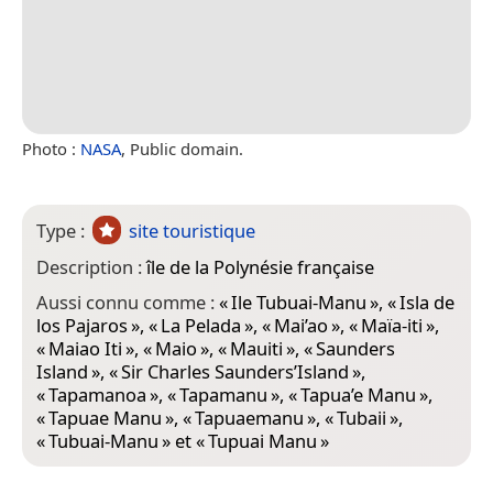
Photo :
NASA
, Public domain.
Type :
site touristique
Description :
île de la Polynésie française
Aussi connu comme :
«
Ile Tubuai-Manu
», «
Isla de
los Pajaros
», «
La Pelada
», «
Mai’ao
», «
Maïa-iti
»,
«
Maiao Iti
», «
Maio
», «
Mauiti
», «
Saunders
Island
», «
Sir Charles Saunders’Island
»,
«
Tapamanoa
», «
Tapamanu
», «
Tapua’e Manu
»,
«
Tapuae Manu
», «
Tapuaemanu
», «
Tubaii
»,
«
Tubuai-Manu
» et «
Tupuai Manu
»