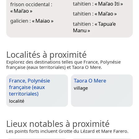
tahitien :
«
Mai’ao Iti
»
frison occidental :
«
Mai‘ao
»
tahitien :
«
Mai’ao
»
galicien :
«
Maiao
»
tahitien :
«
Tapua’e
Manu
»
Localités à proximité
Explorez des destinations telles que France, Polynésie
française (eaux territoriales) et Taora O Mere.
France, Polynésie
Taora O Mere
française (eaux
village
territoriales)
localité
Lieux notables à proximité
Les points forts incluent Grotte du Lézard et Mare Farero.