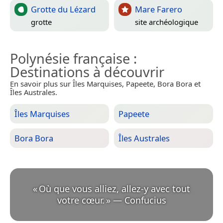
Grotte du Lézard
Mare Farero
grotte
site archéologique
Polynésie française
:
Destinations à découvrir
En savoir plus sur Îles Marquises, Papeete, Bora Bora et
Îles Australes.
Îles Marquises
Papeete
Bora Bora
Îles Australes
«
Où que vous alliez, allez-y avec tout
votre cœur.
»
—
Confucius