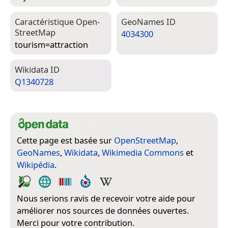
Caractéristique Open­
Geo­Names ID
Street­Map
4034300
tourism=­attraction
Wiki­data ID
Q1340728
Cette page est basée sur
OpenStreetMap
,
GeoNames
,
Wikidata
,
Wikimedia Commons
et
Wikipédia
.
Nous serions ravis de recevoir votre aide pour
améliorer nos sources de données ouvertes.
Merci pour votre contribution.