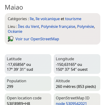
Maiao
Catégories :
île
,
île volcanique
et
tourisme
Lieu :
Îles du Vent
,
Polynésie française
,
Polynésie
,
Océanie
Voir sur Open­Street­Map
Latitude
Longitude
-17,65856° ou
-150,63165° ou
17° 39′ 31″ sud
150° 37′ 54″ ouest
Population
Altitude
299
260 mètres (853 pieds)
Open location code
Open­Street­Map ID
53JF89R9+H8
node 5309542021