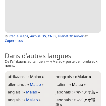
©
Stadia Maps
,
Airbus DS
,
CNES
,
PlanetObserver
et
Copernicus
Dans d’autres langues
De l’afrikaans au tahitien — « Maiao » porte de nombreux
noms.
afrikaans :
«
Maiao
»
hongrois :
«
Maiao
»
allemand :
«
Maiao
»
italien :
«
Maiao
»
anglais :
«
Maiao
»
japonais :
«
マイアオ島
»
anglais :
«
Maiʻao
»
japonais :
«
マイアオ環
礁
»