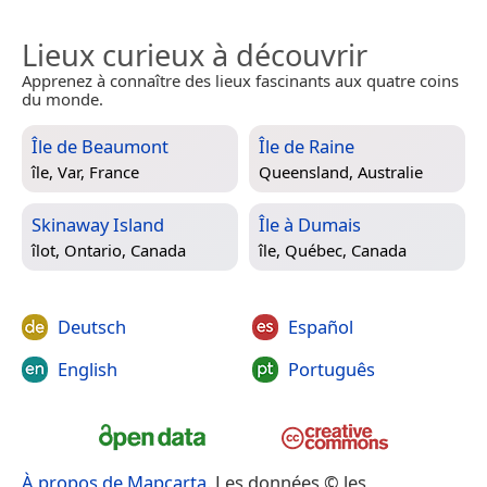
Lieux curieux à découvrir
Apprenez à connaître des lieux fascinants aux quatre coins
du monde.
Île de Beaumont
Île de Raine
île,
Var, France
Queensland, Australie
Skinaway Island
Île à Dumais
îlot,
Ontario, Canada
île,
Québec, Canada
Deutsch
Español
English
Português
À propos de Mapcarta
. Les données © les