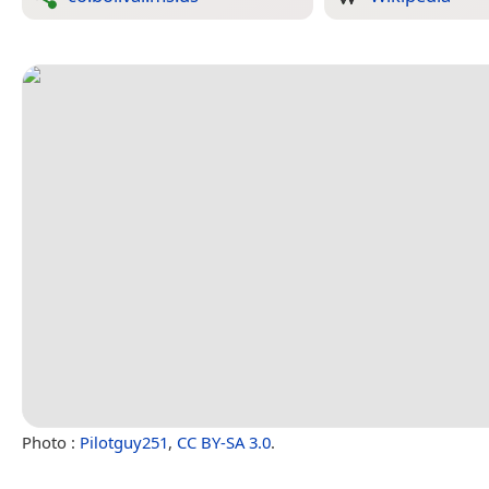
Photo :
Pilotguy251
,
CC BY-SA 3.0
.