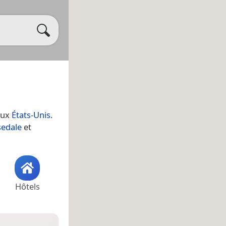
aux
États-Unis
.
edale
et
Hôtels