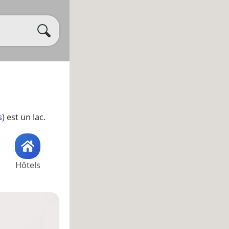
s
) est un lac.
Hôtels