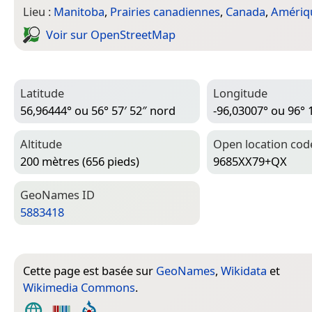
Lieu :
Manitoba
,
Prairies canadiennes
,
Canada
,
Amériq
Voir sur Open­Street­Map
Latitude
Longitude
56,96444° ou 56° 57′ 52″ nord
-96,03007° ou 96° 
Altitude
Open location cod
200 mètres (656 pieds)
9685XX79+QX
Geo­Names ID
5883418
Cette page est basée sur
GeoNames
,
Wikidata
et
Wikimedia Commons
.