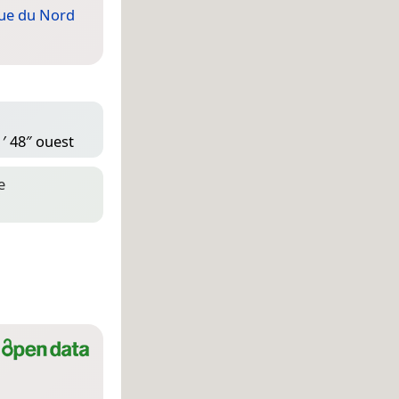
ue du Nord
1′ 48″ ouest
e