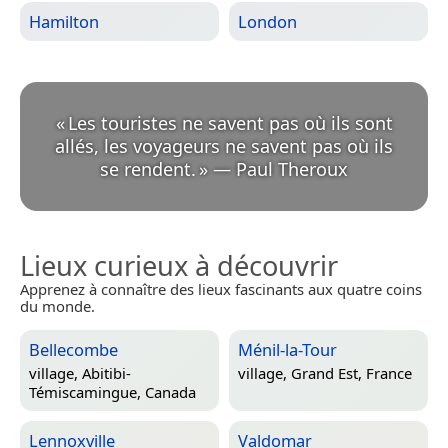
Hamilton
London
«
Les touristes ne savent pas où ils sont
allés, les voyageurs ne savent pas où ils
se rendent.
»
—
Paul Theroux
Lieux curieux à découvrir
Apprenez à connaître des lieux fascinants aux quatre coins
du monde.
Bellecombe
Ménil-la-Tour
village,
Abitibi-
village,
Grand Est, France
Témiscamingue, Canada
Lennoxville
Valdomar