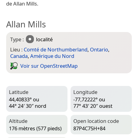
de Allan Mills.
Allan Mills
Type :
localité
Lieu :
Comté de Northumberland
,
Ontario
,
Canada
,
Amérique du Nord
Voir sur Open­Street­Map
Latitude
Longitude
44,40833° ou
-77,72222° ou
44° 24′ 30″ nord
77° 43′ 20″ ouest
Altitude
Open location code
176 mètres (577 pieds)
87P4C75H+84