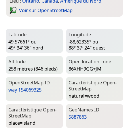
Lieu :
Ontario
,
Canada
,
Amérique du Nord
Voir sur Open­Street­Map
Latitude
Longitude
49,57661° ou
-88,62335° ou
49° 34′ 36″ nord
88° 37′ 24″ ouest
Altitude
Open location code
258 mètres (846 pieds)
86XHH9GG+JM
Open­Street­Map ID
Caractéristique Open­
Street­Map
way 154069325
natural=­wood
Caractéristique Open­
Geo­Names ID
Street­Map
5887863
place=­island