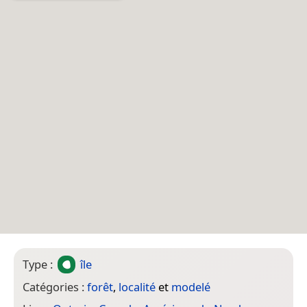
Type :
île
Catégories :
forêt
,
localité
et
modelé