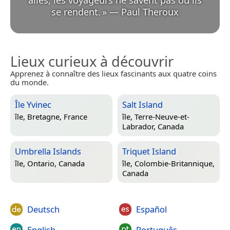
allés, les voyageurs ne savent pas où ils
se rendent.
»
—
Paul Theroux
Lieux curieux à découvrir
Apprenez à connaître des lieux fascinants aux quatre coins
du monde.
Île Yvinec
Salt Island
île,
Bretagne, France
île,
Terre-Neuve-et-
Labrador, Canada
Umbrella Islands
Triquet Island
île,
Ontario, Canada
île,
Colombie-Britannique,
Canada
Deutsch
Español
English
Português