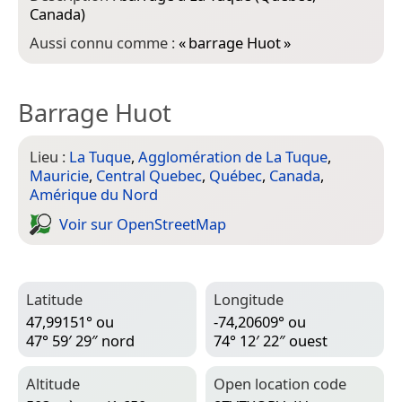
Canada)
Aussi connu comme :
«
barrage Huot
»
Barrage Huot
Lieu :
La Tuque
,
Agglomération de La Tuque
,
Mauricie
,
Central Quebec
,
Québec
,
Canada
,
Amérique du Nord
Voir sur Open­Street­Map
Latitude
Longitude
47,99151° ou
-74,20609° ou
47° 59′ 29″ nord
74° 12′ 22″ ouest
Altitude
Open location code