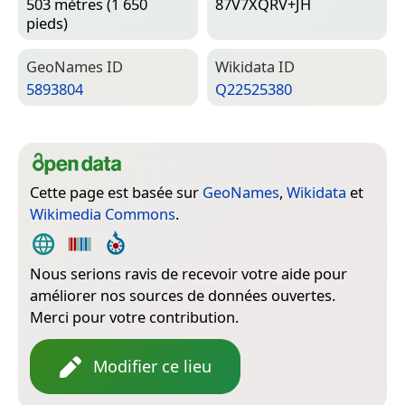
503 mètres (1 650
87V7XQRV+JH
pieds)
Geo­Names ID
Wiki­data ID
5893804
Q22525380
Cette page est basée sur
GeoNames
,
Wikidata
et
Wikimedia Commons
.
Nous serions ravis de recevoir votre aide pour
améliorer nos sources de données ouvertes.
Merci pour votre contribution.
Modifier ce lieu