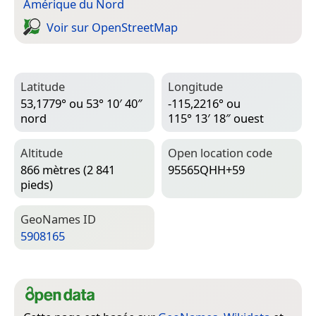
Amérique du Nord
Voir sur Open­Street­Map
Latitude
Longitude
53,1779° ou 53° 10′ 40″
-115,2216° ou
nord
115° 13′ 18″ ouest
Altitude
Open location code
866 mètres (2 841
95565QHH+59
pieds)
Geo­Names ID
5908165