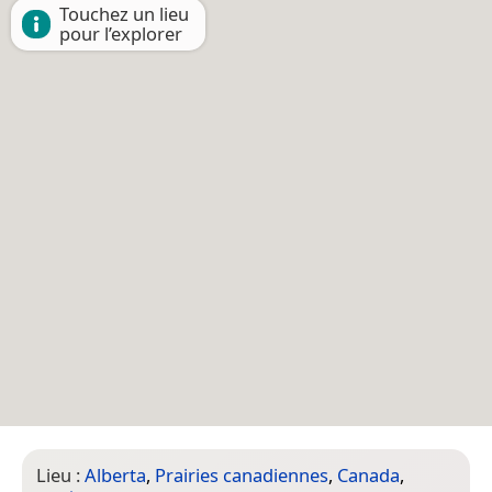
Touchez un lieu
pour l’explorer
Lieu :
Alberta
,
Prairies canadiennes
,
Canada
,