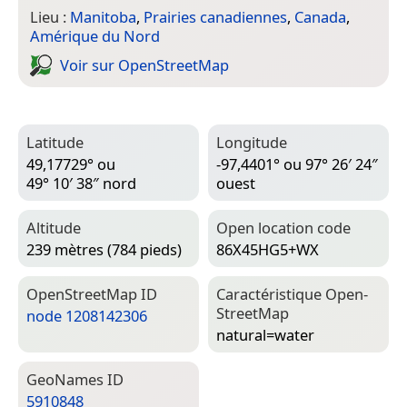
Lieu :
Manitoba
,
Prairies canadiennes
,
Canada
,
Amérique du Nord
Voir sur Open­Street­Map
Latitude
Longitude
49,17729° ou
-97,4401° ou 97° 26′ 24″
49° 10′ 38″ nord
ouest
Altitude
Open location code
239 mètres (784 pieds)
86X45HG5+WX
Open­Street­Map ID
Caractéristique Open­
Street­Map
node 1208142306
natural=­water
Geo­Names ID
5910848