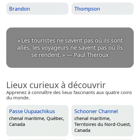
Brandon
Thompson
«
Les touristes ne savent pas où ils sont
allés, les voyageurs ne savent pas où ils
se rendent.
»
—
Paul Theroux
Lieux curieux à découvrir
Apprenez à connaître des lieux fascinants aux quatre coins
du monde.
Passe Uupaachikus
Schooner Channel
chenal maritime,
Québec,
chenal maritime,
Canada
Territoires du Nord-Ouest,
Canada