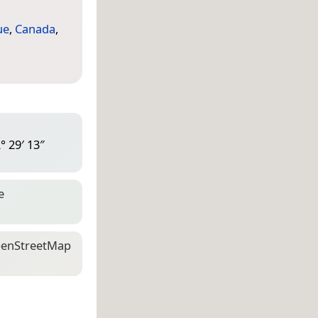
ue
,
Canada
,
° 29′ 13″
e
en­Street­Map