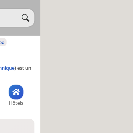
boo
nnique
) est un
Hôtels