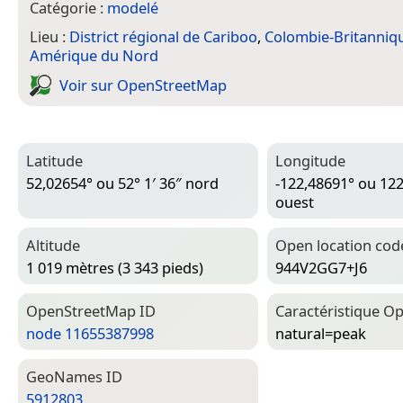
Catégorie :
modelé
Lieu :
District régional de Cariboo
,
Colombie-Britanniq
Amérique du Nord
Voir sur Open­Street­Map
Latitude
Longitude
52,02654° ou 52° 1′ 36″ nord
-122,48691° ou 122
ouest
Altitude
Open location cod
1 019 mètres (3 343 pieds)
944V2GG7+J6
Open­Street­Map ID
Caractéristique Op
node 11655387998
natural=­peak
Geo­Names ID
5912803