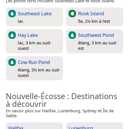
Les points forts incluent Southeast Lake et Rook Island.
Southeast Lake
Rook Island
lac
île, 2½ km à l’est
Hay Lake
Southwest Pond
lac, 3 km au sud-
étang, 3 km au sud-
ouest
est
Cow Run Pond
étang, 3½ km au sud-
ouest
Nouvelle-Écosse
: Destinations
à découvrir
En savoir plus sur Halifax, Lunenburg, Sydney et Île de
Sable.
Halifax
Lunenburg