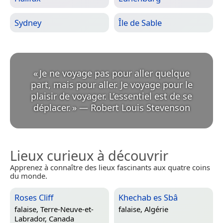
Sydney
Île de Sable
«
Je ne voyage pas pour aller quelque
part, mais pour aller. Je voyage pour le
plaisir de voyager. L’essentiel est de se
déplacer.
»
—
Robert Louis Stevenson
Lieux curieux à découvrir
Apprenez à connaître des lieux fascinants aux quatre coins
du monde.
Roses Cliff
Khechab es Sbâ
falaise,
Terre-Neuve-et-
falaise,
Algérie
Labrador, Canada