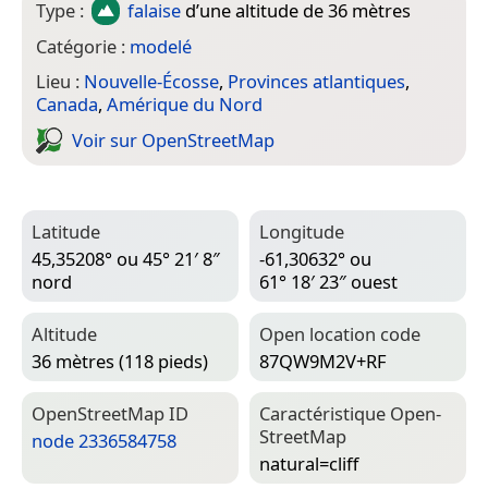
Type :
falaise
d’une altitude de 36 mètres
Catégorie :
modelé
Lieu :
Nouvelle-Écosse
,
Provinces atlantiques
,
Canada
,
Amérique du Nord
Voir sur Open­Street­Map
Latitude
Longitude
45,35208° ou 45° 21′ 8″
-61,30632° ou
nord
61° 18′ 23″ ouest
Altitude
Open location code
36 mètres (118 pieds)
87QW9M2V+RF
Open­Street­Map ID
Caractéristique Open­
Street­Map
node 2336584758
natural=­cliff