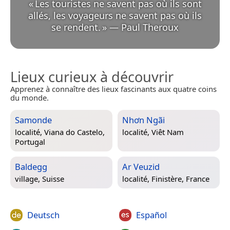
«
Les touristes ne savent pas où ils sont
allés, les voyageurs ne savent pas où ils
se rendent.
»
—
Paul Theroux
Lieux curieux à découvrir
Apprenez à connaître des lieux fascinants aux quatre coins
du monde.
Samonde
Nhơn Ngãi
localité,
Viana do Castelo,
localité,
Viêt Nam
Portugal
Baldegg
Ar Veuzid
village,
Suisse
localité,
Finistère, France
Deutsch
Español