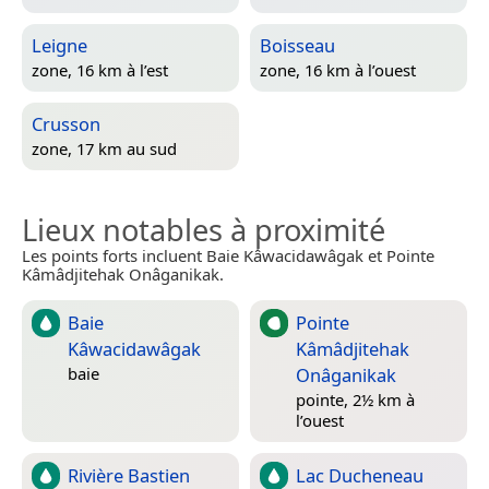
Leigne
Boisseau
zone, 16 km à l’est
zone, 16 km à l’ouest
Crusson
zone, 17 km au sud
Lieux notables à proximité
Les points forts incluent Baie Kâwacidawâgak et Pointe
Kâmâdjitehak Onâganikak.
Baie
Pointe
Kâwacidawâgak
Kâmâdjitehak
Onâganikak
baie
pointe, 2½ km à
l’ouest
Rivière Bastien
Lac Ducheneau