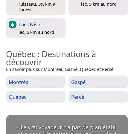
ruisseau, 3½ km à
lac, 5 km au nord
l’ouest
Lacs Nîsin
lac, 6 km au nord
Québec
: Destinations à
découvrir
En savoir plus sur Montréal, Gaspé, Québec et Percé.
Montréal
Gaspé
Québec
Percé
«
Le vrai voyageur n’a pas de plan établi
et n’a pas l’intention d’arriver.
»
—
Lǎozǐ