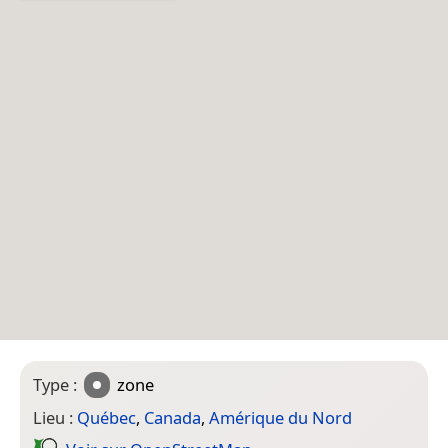
Type :
zone
Lieu :
Québec
,
Canada
,
Amérique du Nord