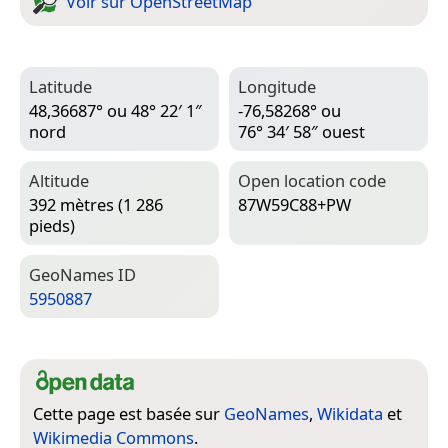
Voir sur Open­Street­Map
Latitude
Longitude
48,36687° ou 48° 22′ 1″
-76,58268° ou
nord
76° 34′ 58″ ouest
Altitude
Open location code
392 mètres (1 286
87W59C88+PW
pieds)
Geo­Names ID
5950887
Cette page est basée sur
GeoNames
,
Wikidata
et
Wikimedia Commons
.