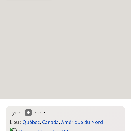
Type :
zone
Lieu :
Québec
,
Canada
,
Amérique du Nord