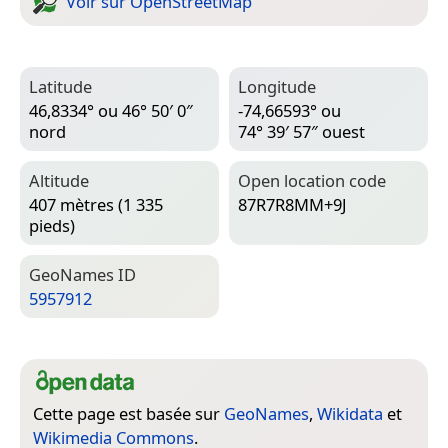
Voir sur Open­Street­Map
Latitude
Longitude
46,8334° ou 46° 50′ 0″
-74,66593° ou
nord
74° 39′ 57″ ouest
Altitude
Open location code
407 mètres (1 335
87R7R8MM+9J
pieds)
Geo­Names ID
5957912
Cette page est basée sur
GeoNames
,
Wikidata
et
Wikimedia Commons
.