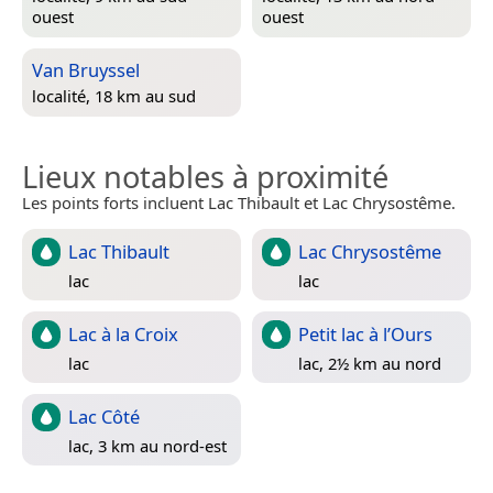
ouest
ouest
Van Bruyssel
localité, 18 km au sud
Lieux notables à proximité
Les points forts incluent Lac Thibault et Lac Chrysostême.
Lac Thibault
Lac Chrysostême
lac
lac
Lac à la Croix
Petit lac à l’Ours
lac
lac, 2½ km au nord
Lac Côté
lac, 3 km au nord-est