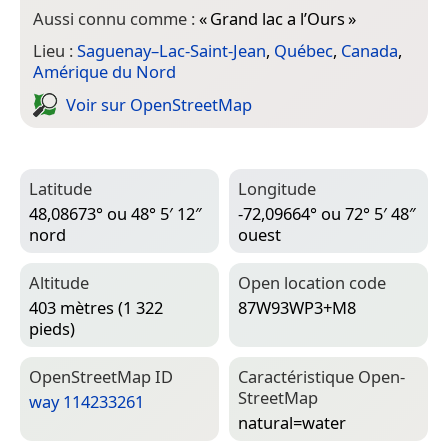
Aussi connu comme :
«
Grand lac a l’Ours
»
Lieu :
Saguenay–Lac-Saint-Jean
,
Québec
,
Canada
,
Amérique du Nord
Voir sur Open­Street­Map
Latitude
Longitude
48,08673° ou 48° 5′ 12″
-72,09664° ou 72° 5′ 48″
nord
ouest
Altitude
Open location code
403 mètres (1 322
87W93WP3+M8
pieds)
Open­Street­Map ID
Caractéristique Open­
Street­Map
way 114233261
natural=­water