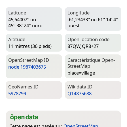
Latitude
Longitude
45,64007° ou
-61,23433° ou 61° 14′ 4″
45° 38′ 24″ nord
ouest
Altitude
Open location code
11 mètres (36 pieds)
87QWJQR8+27
Open­Street­Map ID
Caractéristique Open­
Street­Map
node 1987403675
place=­village
Geo­Names ID
Wiki­data ID
5978799
Q14875688
Cette page est basée sur
OpenStreetMap
,