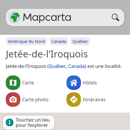
Amérique du Nord
Canada
Québec
Jetée-de-l’Iroquois
Jetée-de-l’Iroquois (
Québec
,
Canada
) est une localité.
Carte
Hôtels
Carte photo
Itinéraires
Touchez un lieu
pour l’explorer