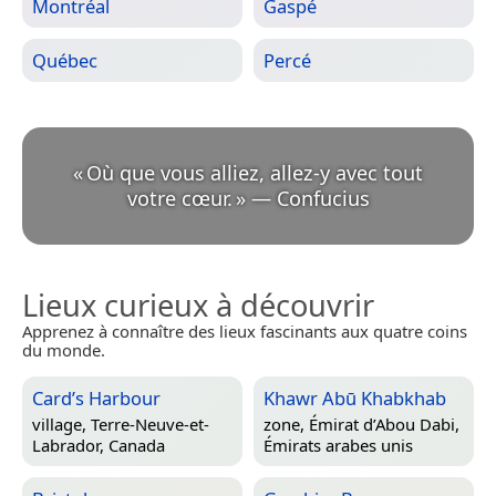
Montréal
Gaspé
Québec
Percé
«
Où que vous alliez, allez-y avec tout
votre cœur.
»
—
Confucius
Lieux curieux à découvrir
Apprenez à connaître des lieux fascinants aux quatre coins
du monde.
Card’s Harbour
Khawr Abū Khabkhab
village,
Terre-Neuve-et-
zone,
Émirat d’Abou Dabi,
Labrador, Canada
Émirats arabes unis