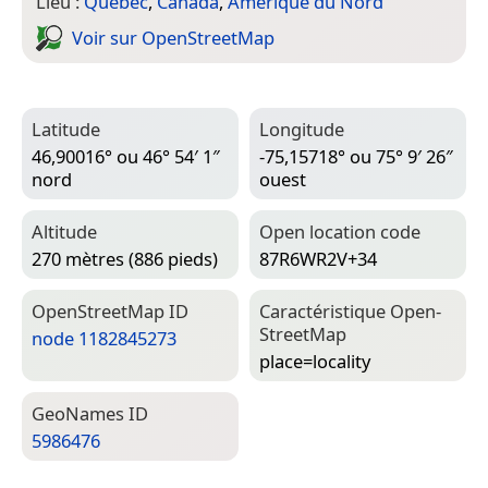
Lieu :
Québec
,
Canada
,
Amérique du Nord
Voir sur Open­Street­Map
Latitude
Longitude
46,90016° ou 46° 54′ 1″
-75,15718° ou 75° 9′ 26″
nord
ouest
Altitude
Open location code
270 mètres (886 pieds)
87R6WR2V+34
Open­Street­Map ID
Caractéristique Open­
Street­Map
node 1182845273
place=­locality
Geo­Names ID
5986476