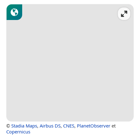
©
Stadia Maps
,
Airbus DS
,
CNES
,
PlanetObserver
et
Copernicus