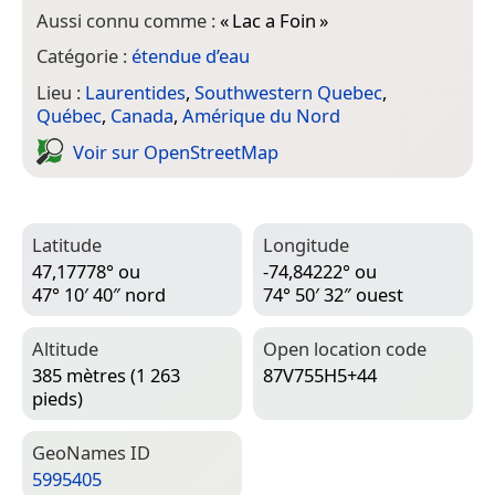
Aussi connu comme :
«
Lac a Foin
»
Catégorie :
étendue d’eau
Lieu :
Laurentides
,
Southwestern Quebec
,
Québec
,
Canada
,
Amérique du Nord
Voir sur Open­Street­Map
Latitude
Longitude
47,17778° ou
-74,84222° ou
47° 10′ 40″ nord
74° 50′ 32″ ouest
Altitude
Open location code
385 mètres (1 263
87V755H5+44
pieds)
Geo­Names ID
5995405