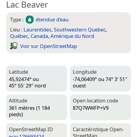
Lac Beaver
Type :
étendue d’eau
Lieu :
Laurentides
,
Southwestern Quebec
,
Québec
,
Canada
,
Amérique du Nord
Voir sur Open­Street­Map
Latitude
Longitude
45,92474° ou
-74,06409° ou 74° 3′ 51″
45° 55′ 29″ nord
ouest
Altitude
Open location code
361 mètres (1 184
87Q7WWFP+V9
pieds)
Open­Street­Map ID
Caractéristique Open­
Street­Map
way 176693424