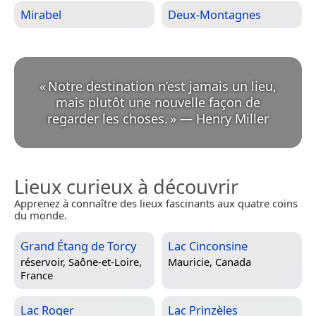
Mirabel
Deux-Montagnes
«
Notre destination n’est jamais un lieu,
mais plutôt une nouvelle façon de
regarder les choses.
»
—
Henry Miller
Lieux curieux à découvrir
Apprenez à connaître des lieux fascinants aux quatre coins
du monde.
Grand Étang de Torcy
Lac Cinconsine
réservoir,
Saône-et-Loire,
Mauricie, Canada
France
Lac Roger
Lac Prinzèles