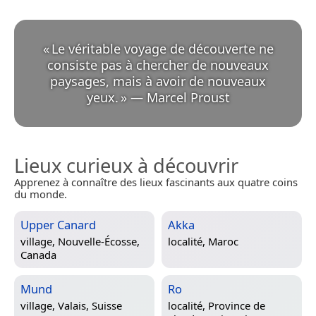
«
Le véritable voyage de découverte ne
consiste pas à chercher de nouveaux
paysages, mais à avoir de nouveaux
yeux.
»
—
Marcel Proust
Lieux curieux à découvrir
Apprenez à connaître des lieux fascinants aux quatre coins
du monde.
Upper Canard
Akka
village,
Nouvelle-Écosse,
localité,
Maroc
Canada
Mund
Ro
village,
Valais, Suisse
localité,
Province de