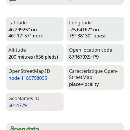
Latitude
Longitude
46,29925° ou
-75,64162° ou
46° 17′ 57″ nord
75° 38′ 30″ ouest
Altitude
Open location code
200 mètres (656 pieds)
87R679X5+P9
Open­Street­Map ID
Caractéristique Open­
Street­Map
node 1189798095
place=­locality
Geo­Names ID
6014779