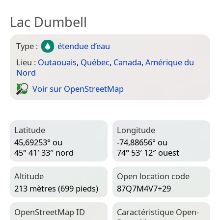
Lac Dumbell
Type :
étendue d’eau
Lieu :
Outaouais
,
Québec
,
Canada
,
Amérique du
Nord
Voir sur Open­Street­Map
Latitude
Longitude
45,69253° ou
-74,88656° ou
45° 41′ 33″ nord
74° 53′ 12″ ouest
Altitude
Open location code
213 mètres (699 pieds)
87Q7M4V7+29
Open­Street­Map ID
Caractéristique Open­