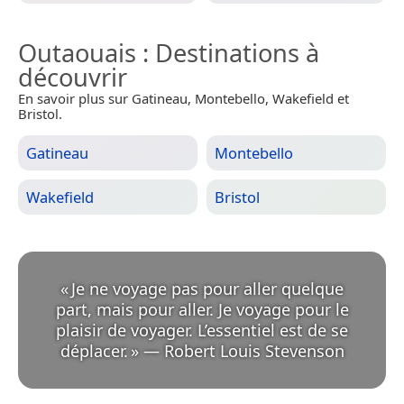
Outaouais
: Destinations à
découvrir
En savoir plus sur Gatineau, Montebello, Wakefield et
Bristol.
Gatineau
Montebello
Wakefield
Bristol
«
Je ne voyage pas pour aller quelque
part, mais pour aller. Je voyage pour le
plaisir de voyager. L’essentiel est de se
déplacer.
»
—
Robert Louis Stevenson