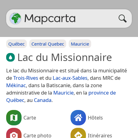
Québec
Central Quebec
Mauricie
Lac du Missionnaire
Le lac du Missionnaire est situé dans la municipalité
de
Trois-Rives
et du
Lac-aux-Sables
, dans MRC de
Mékinac
, dans la Batiscanie, dans la zone
administrative de la
Mauricie
, en la
province de
Québec
, au
Canada
.
Carte
Hôtels
Carte photo
Itinéraires