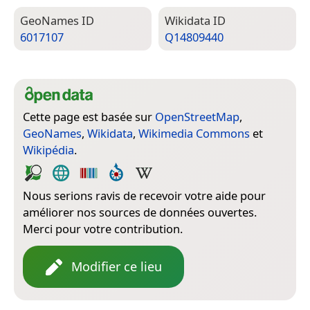
Geo­Names ID
Wiki­data ID
6017107
Q14809440
Cette page est basée sur
OpenStreetMap
,
GeoNames
,
Wikidata
,
Wikimedia Commons
et
Wikipédia
.
Nous serions ravis de recevoir votre aide pour
améliorer nos sources de données ouvertes.
Merci pour votre contribution.
Modifier ce lieu