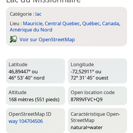
Catégorie :
lac
Lieu :
Mauricie
,
Central Quebec
,
Québec
,
Canada
,
Amérique du Nord
Voir sur Open­Street­Map
Latitude
Longitude
46,89447° ou
-72,52911° ou
46° 53′ 40″ nord
72° 31′ 45″ ouest
Altitude
Open location code
168 mètres (551 pieds)
87R9VFVC+Q9
Open­Street­Map ID
Caractéristique Open­
Street­Map
way 104704506
natural=­water