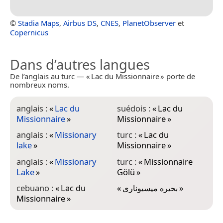
©
Stadia Maps
,
Airbus DS
,
CNES
,
PlanetObserver
et
Copernicus
Dans d’autres langues
De l’anglais au turc — « Lac du Missionnaire » porte de
nombreux noms.
anglais :
«
Lac du
suédois :
«
Lac du
Missionnaire
»
Missionnaire
»
anglais :
«
Missionary
turc :
«
Lac du
lake
»
Missionnaire
»
anglais :
«
Missionary
turc :
«
Missionnaire
Lake
»
Gölü
»
cebuano :
«
Lac du
«
بحيره ميسيونارى
»
Missionnaire
»