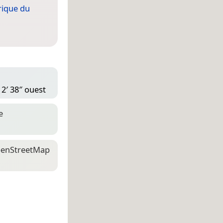
ique du
12′ 38″ ouest
e
en­Street­Map