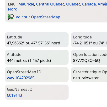
Lieu :
Mauricie
,
Central Quebec
,
Québec
,
Canada
,
Amér
Nord
Voir sur Open­Street­Map
Latitude
Longitude
47,96562° ou 47° 57′ 56″ nord
-74,21051° ou 74° 
Altitude
Open location cod
444 mètres (1 457 pieds)
87V7XQ8Q+6Q
Open­Street­Map ID
Caractéristique Op
way 104202985
natural=­water
Geo­Names ID
6019143