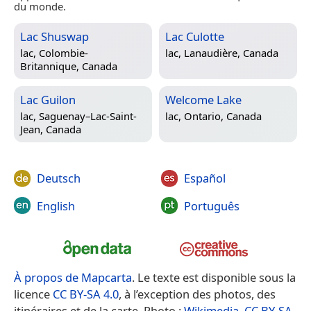
du monde.
Lac Shuswap
Lac Culotte
lac,
Colombie-
lac,
Lanaudière, Canada
Britannique, Canada
Lac Guilon
Welcome Lake
lac,
Saguenay–Lac-Saint-
lac,
Ontario, Canada
Jean, Canada
Deutsch
Español
English
Português
À propos de Mapcarta
. Le texte est disponible sous la
licence
CC BY-SA 4.0
, à l’exception des photos, des
itinéraires et de la carte. Photo :
Wikimedia
,
CC BY-SA