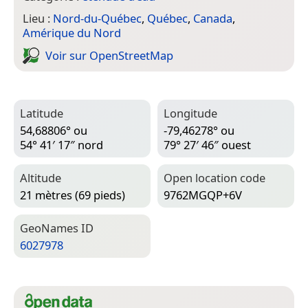
Lieu :
Nord-du-Québec
,
Québec
,
Canada
,
Amérique du Nord
Voir sur Open­Street­Map
Latitude
Longitude
54,68806° ou
-79,46278° ou
54° 41′ 17″ nord
79° 27′ 46″ ouest
Altitude
Open location code
21 mètres (69 pieds)
9762MGQP+6V
Geo­Names ID
6027978