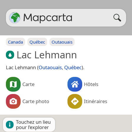
Canada
Québec
Outaouais
Lac Lehmann
Lac Lehmann (
Outaouais
,
Québec
).
Carte
Hôtels
Carte photo
Itinéraires
Touchez un lieu
pour l’explorer