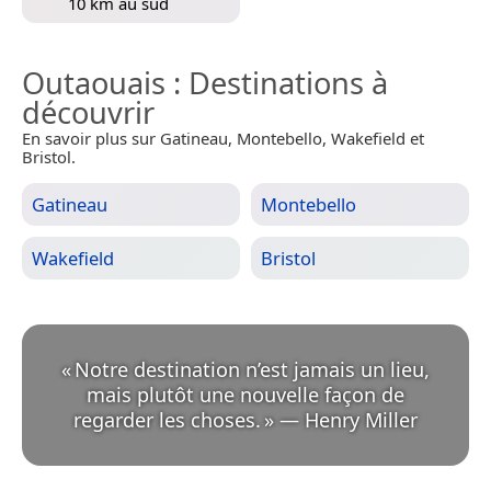
10 km au sud
Outaouais
: Destinations à
découvrir
En savoir plus sur Gatineau, Montebello, Wakefield et
Bristol.
Gatineau
Montebello
Wakefield
Bristol
«
Notre destination n’est jamais un lieu,
mais plutôt une nouvelle façon de
regarder les choses.
»
—
Henry Miller