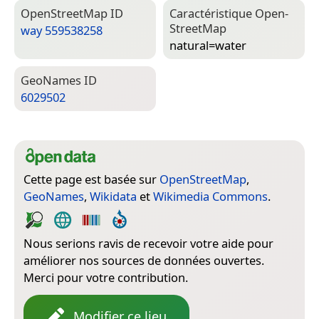
Open­Street­Map ID
Caractéristique Open­
Street­Map
way 559538258
natural=­water
Geo­Names ID
6029502
Cette page est basée sur
OpenStreetMap
,
GeoNames
,
Wikidata
et
Wikimedia Commons
.
Nous serions ravis de recevoir votre aide pour
améliorer nos sources de données ouvertes.
Merci pour votre contribution.
Modifier ce lieu