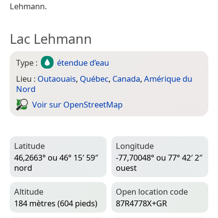
Lehmann.
Lac Lehmann
Type :
étendue d’eau
Lieu :
Outaouais
,
Québec
,
Canada
,
Amérique du
Nord
Voir sur Open­Street­Map
Latitude
Longitude
46,2663° ou 46° 15′ 59″
-77,70048° ou 77° 42′ 2″
nord
ouest
Altitude
Open location code
184 mètres (604 pieds)
87R4778X+GR