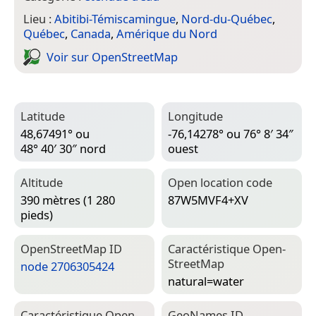
Lieu :
Abitibi-Témiscamingue
,
Nord-du-Québec
,
Québec
,
Canada
,
Amérique du Nord
Voir sur Open­Street­Map
Latitude
Longitude
48,67491° ou
-76,14278° ou 76° 8′ 34″
48° 40′ 30″ nord
ouest
Altitude
Open location code
390 mètres (1 280
87W5MVF4+XV
pieds)
Open­Street­Map ID
Caractéristique Open­
Street­Map
node 2706305424
natural=­water
Caractéristique Open­
Geo­Names ID