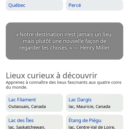
Québec
Percé
«
Notre destination n’est jamais un lieu,
mais plutôt une nouvelle façon de
regarder les choses.
»
—
Henry Miller
Lieux curieux à découvrir
Apprenez à connaître des lieux fascinants aux quatre coins
du monde.
Lac Filament
Lac Dargis
Outaouais, Canada
lac,
Mauricie, Canada
Lac des Îles
Étang de Piégu
lac,
Saskatchewan,
lac,
Centre-Val de Loire,