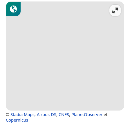
©
Stadia Maps
,
Airbus DS
,
CNES
,
PlanetObserver
et
Copernicus