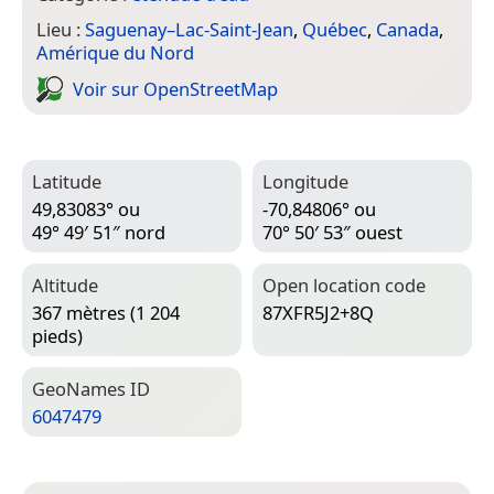
Lieu :
Saguenay–Lac-Saint-Jean
,
Québec
,
Canada
,
Amérique du Nord
Voir sur Open­Street­Map
Latitude
Longitude
49,83083° ou
-70,84806° ou
49° 49′ 51″ nord
70° 50′ 53″ ouest
Altitude
Open location code
367 mètres (1 204
87XFR5J2+8Q
pieds)
Geo­Names ID
6047479