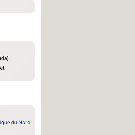
ada)
et
ique du Nord