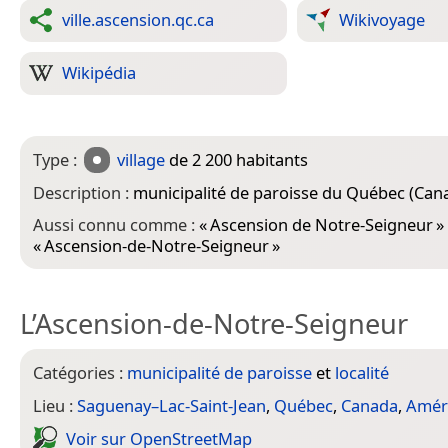
ville.ascension.qc.ca
Wikivoyage
Wikipédia
Type :
village
de 2 200 habitants
Description :
municipalité de paroisse du Québec (Can
Aussi connu comme :
«
Ascension de Notre-Seigneur
» 
«
Ascension-de-Notre-Seigneur
»
L’Ascension-de-Notre-Seigneur
Catégories :
municipalité de paroisse
et
localité
Lieu :
Saguenay–Lac-Saint-Jean
,
Québec
,
Canada
,
Amér
Voir sur Open­Street­Map