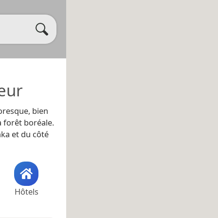
eur
oresque, bien
a forêt boréale.
nka et du côté
Hôtels