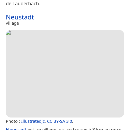
de Lauderbach.
Neustadt
village
Photo :
Illustratedjc
,
CC BY-SA 3.0
.
Neustadt
est un village, qui se trouve à 8 km au nord