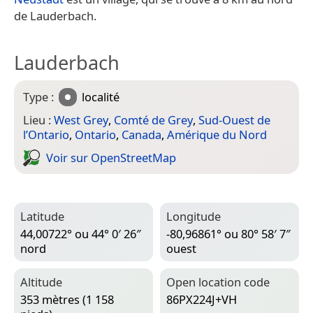
de Lauderbach.
Lauderbach
Type :
localité
Lieu :
West Grey
,
Comté de Grey
,
Sud-Ouest de
l’Ontario
,
Ontario
,
Canada
,
Amérique du Nord
Voir sur Open­Street­Map
Latitude
Longitude
44,00722° ou 44° 0′ 26″
-80,96861° ou 80° 58′ 7″
nord
ouest
Altitude
Open location code
353 mètres (1 158
86PX224J+VH