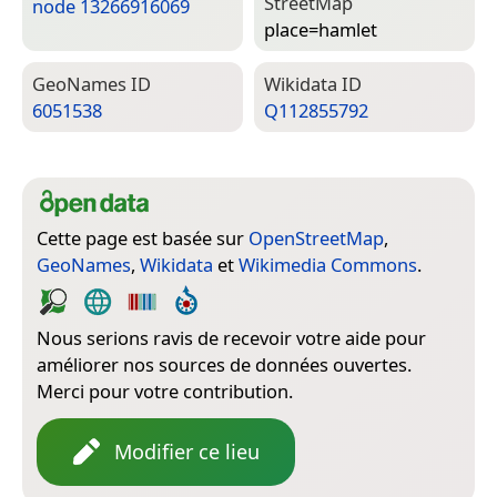
Street­Map
node 13266916069
place=­hamlet
Geo­Names ID
Wiki­data ID
6051538
Q112855792
Cette page est basée sur
OpenStreetMap
,
GeoNames
,
Wikidata
et
Wikimedia Commons
.
Nous serions ravis de recevoir votre aide pour
améliorer nos sources de données ouvertes.
Merci pour votre contribution.
Modifier ce lieu