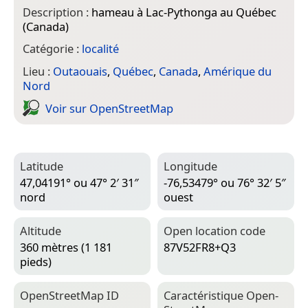
Description :
hameau à Lac-Pythonga au Québec
(Canada)
Catégorie :
localité
Lieu :
Outaouais
,
Québec
,
Canada
,
Amérique du
Nord
Voir sur Open­Street­Map
Latitude
Longitude
47,04191° ou 47° 2′ 31″
-76,53479° ou 76° 32′ 5″
nord
ouest
Altitude
Open location code
360 mètres (1 181
87V52FR8+Q3
pieds)
Open­Street­Map ID
Caractéristique Open­