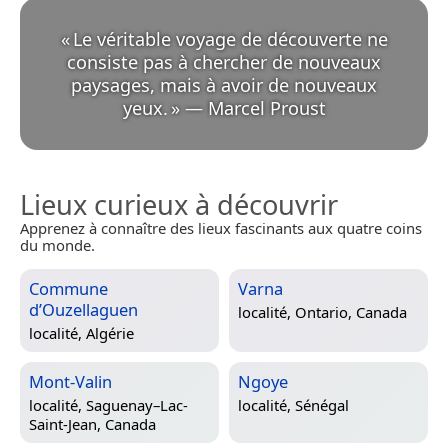
«
Le véritable voyage de découverte ne
consiste pas à chercher de nouveaux
paysages, mais à avoir de nouveaux
yeux.
»
—
Marcel Proust
Lieux curieux à découvrir
Apprenez à connaître des lieux fascinants aux quatre coins
du monde.
Commune
Varna
d’Ouzellaguen
localité,
Ontario, Canada
localité,
Algérie
Mont-Valin
Ngoye
localité,
Saguenay–Lac-
localité,
Sénégal
Saint-Jean, Canada