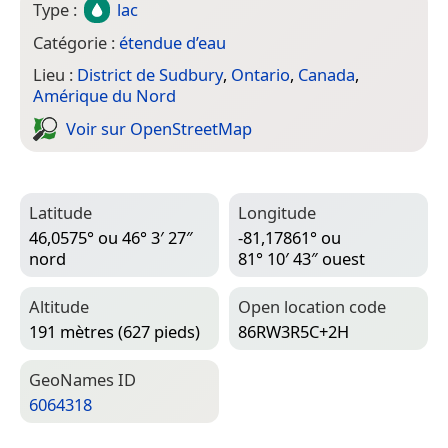
Type :
lac
Catégorie :
étendue d’eau
Lieu :
District de Sudbury
,
Ontario
,
Canada
,
Amérique du Nord
Voir sur Open­Street­Map
Latitude
Longitude
46,0575° ou 46° 3′ 27″
-81,17861° ou
nord
81° 10′ 43″ ouest
Altitude
Open location code
191 mètres (627 pieds)
86RW3R5C+2H
Geo­Names ID
6064318