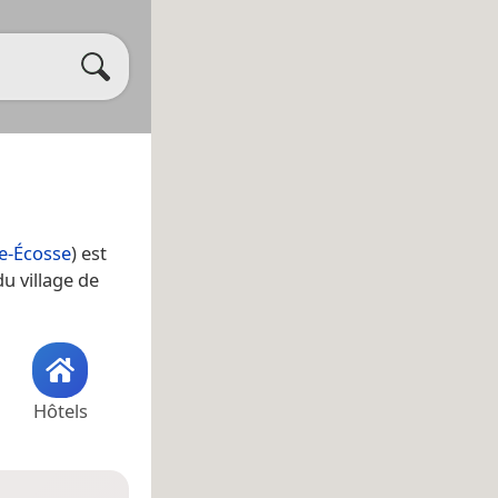
e-Écosse
) est
u village de
Hôtels