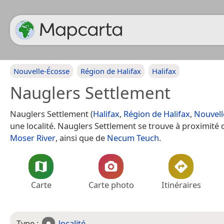
Nouvelle-Écosse
Région de Halifax
Halifax
Nauglers Settlement
Nauglers Settlement (
Halifax
,
Région de Halifax
,
Nouvell
une localité. Nauglers Settlement se trouve à proximité d
Moser River
, ainsi que de
Necum Teuch
.
Carte
Carte photo
Itinéraires
Type :
localité