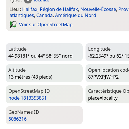
Lieu :
Halifax
,
Région de Halifax
,
Nouvelle-Écosse
,
Prov
atlantiques
,
Canada
,
Amérique du Nord
Voir sur Open­Street­Map
Latitude
Longitude
44,98181° ou 44° 58′ 55″ nord
-62,2549° ou 62° 1
Altitude
Open location cod
13 mètres (43 pieds)
87PVXPJW+P2
Open­Street­Map ID
Caractéristique Op
node 1813353851
place=­locality
Geo­Names ID
6086316