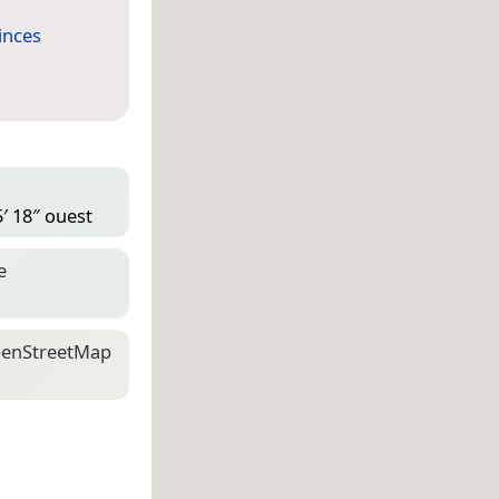
inces
5′ 18″ ouest
e
en­Street­Map