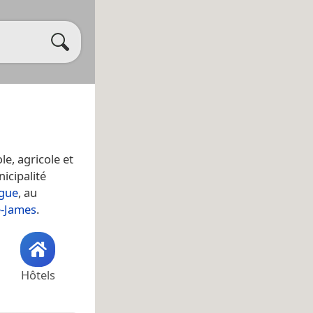
e, agricole et
icipalité
ngue
, au
e-James
.
Hôtels