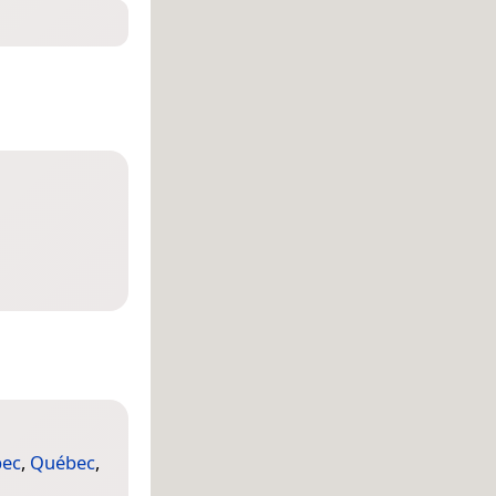
bec
,
Québec
,