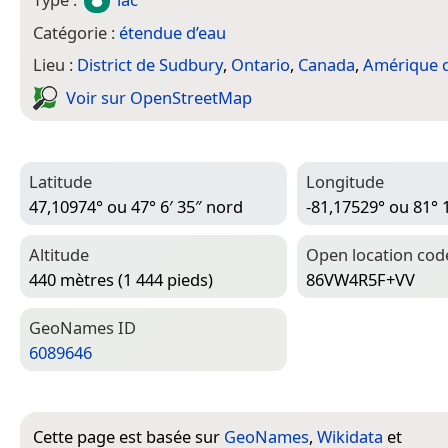
Catégorie :
étendue d’eau
Lieu :
District de Sudbury
,
Ontario
,
Canada
,
Amérique 
Voir sur Open­Street­Map
Latitude
Longitude
47,10974° ou 47° 6′ 35″ nord
-81,17529° ou 81° 
Altitude
Open location cod
440 mètres (1 444 pieds)
86VW4R5F+VV
Geo­Names ID
6089646
Cette page est basée sur
GeoNames
,
Wikidata
et