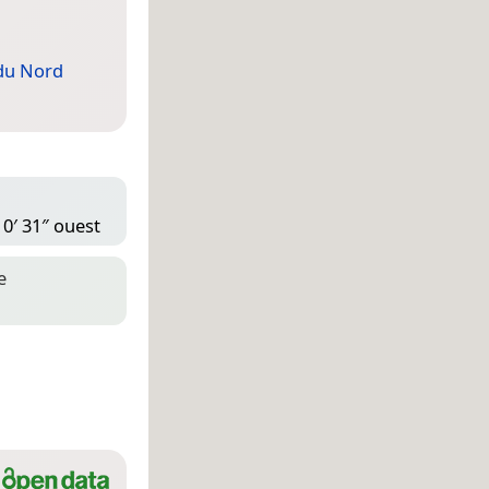
du Nord
10′ 31″ ouest
e