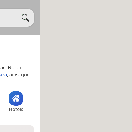
 lac. North
ara
, ainsi que
Hôtels