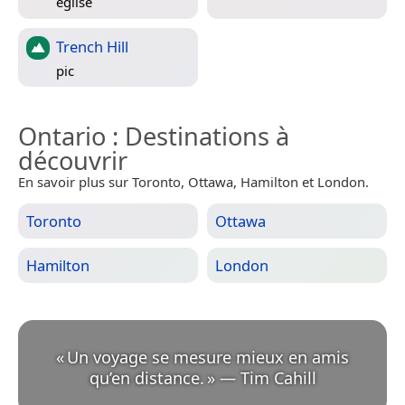
église
Trench Hill
pic
Ontario
: Destinations à
découvrir
En savoir plus sur Toronto, Ottawa, Hamilton et London.
Toronto
Ottawa
Hamilton
London
«
Un voyage se mesure mieux en amis
qu’en distance.
»
—
Tim Cahill