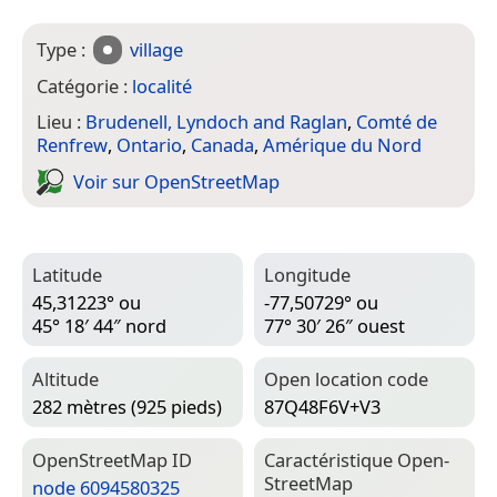
Type :
village
Catégorie :
localité
Lieu :
Brudenell, Lyndoch and Raglan
,
Comté de
Renfrew
,
Ontario
,
Canada
,
Amérique du Nord
Voir sur Open­Street­Map
Latitude
Longitude
45,31223° ou
-77,50729° ou
45° 18′ 44″ nord
77° 30′ 26″ ouest
Altitude
Open location code
282 mètres (925 pieds)
87Q48F6V+V3
Open­Street­Map ID
Caractéristique Open­
Street­Map
node 6094580325